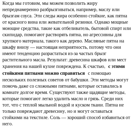
Когда мы готовим, мы можем позволить жиру
непреднамеренно разбрызгиваться, например, маслу или
брызгам соуса. Эти следы жира особенно стойкие, как пятна
от красного вина или жевательной резинки. Однако мощные
моющие средства, такие как отбеливатель, бытовой спирт или
скипидар, помогают растворять пятна, но агрессивны для
хрупкого материала, такого как дерево. Масляные пятна на
шкафу внизу — настоящая неприятность, потому что они
имеют тенденцию разрастаться из-за частых брызг
растительного масла. Результат: древесина шкафов или мест
с этими
хранения на нашей кухне повреждена. К счастью,
стойкими пятнами можно справиться
с помощью
нескольких полезных советов от бабушки. Эти методы могут
помочь даже со сложными пятнами, которые оставались в
комнате долгое время. Существуют также щадящие методы,
которые помогают легко удалить масло и грязь. Среди них
тот, что с теплой мыльной водой и куском ткани. Пятна не
только повреждают древесину, но и могут оставаться
стойкими на текстиле. Соль — хороший способ избавиться от
него.