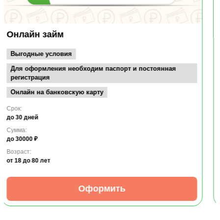
Займ онлайн
Удобное погашение
Безопасно, без залога и поручителей
Легкая анкета!
Срок:
до 16 дней
Сумма:
до 30000 ₽
Возраст:
от 18
до 80 лет
Оформить