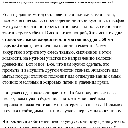
Какие есть радикальные методы удаления грязи и жирных пятен?
Если щадящий метод оставляет излишки жира или грязи,
похоже, вы несколько пренебрегли чисткой кухонных шкафов.
Не нужно энергично тереть пятно, ведь вы только испортите
две
этот предмет мебели. Вместо этого попробуйте смешать
столовые ложки жидкости для мытья посуды с 50 мл
горячей воды,
которую вы налили в емкость. Затем
аккуратно вотрите эту смесь тканью, смоченной в этой
жидкости, на нужном участке по направлению волокон
древесины. Вот и все! Все, что вам нужно сделать, это
промыть и высушить другой чистой тканью. Жидкость для
мытья посуды отлично подходит для отшелушивания самых
стойких масляных и жировых пятен и удаления грязи.
Пищевая сода также очищает их. Чтобы получить от него
пользу, вам нужно будет посыпать этим волшебным
порошком влажную тряпку и протереть ею шкафы. Промывка
и сушка необходимы, как и в случае с первым наконечником.
Что касается любителей белого уксуса, они будут рады узнать,
что могут выполнить эту домашнюю задачу с помощью 25