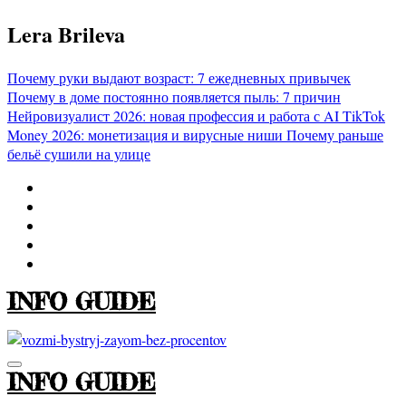
Перейти
Lera Brileva
к
содержимому
Почему руки выдают возраст: 7 ежедневных привычек
Почему в доме постоянно появляется пыль: 7 причин
Нейровизуалист 2026: новая профессия и работа с AI
TikTok
Money 2026: монетизация и вирусные ниши
Почему раньше
бельё сушили на улице
INFO GUIDE
INFO GUIDE