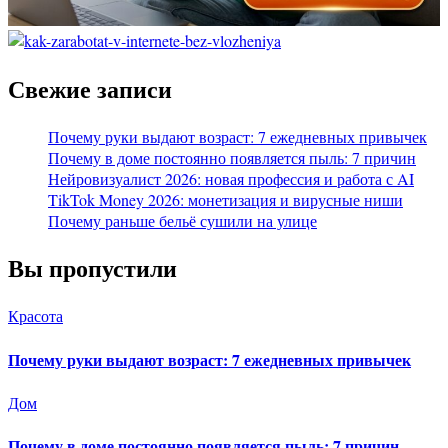
Свежие записи
Почему руки выдают возраст: 7 ежедневных привычек
Почему в доме постоянно появляется пыль: 7 причин
Нейровизуалист 2026: новая профессия и работа с AI
TikTok Money 2026: монетизация и вирусные ниши
Почему раньше бельё сушили на улице
Вы пропустили
Красота
Почему руки выдают возраст: 7 ежедневных привычек
Дом
Почему в доме постоянно появляется пыль: 7 причин