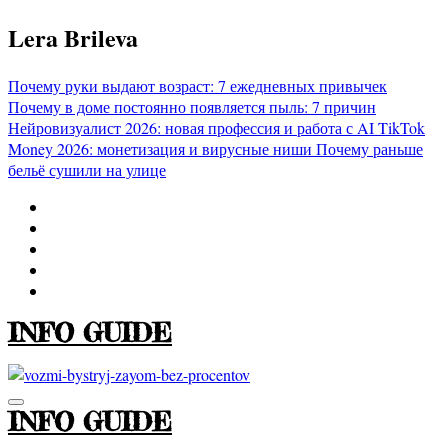
Перейти
Lera Brileva
к
содержимому
Почему руки выдают возраст: 7 ежедневных привычек
Почему в доме постоянно появляется пыль: 7 причин
Нейровизуалист 2026: новая профессия и работа с AI
TikTok
Money 2026: монетизация и вирусные ниши
Почему раньше
бельё сушили на улице
INFO GUIDE
INFO GUIDE