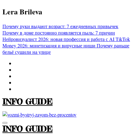
Перейти
Lera Brileva
к
содержимому
Почему руки выдают возраст: 7 ежедневных привычек
Почему в доме постоянно появляется пыль: 7 причин
Нейровизуалист 2026: новая профессия и работа с AI
TikTok
Money 2026: монетизация и вирусные ниши
Почему раньше
бельё сушили на улице
INFO GUIDE
INFO GUIDE