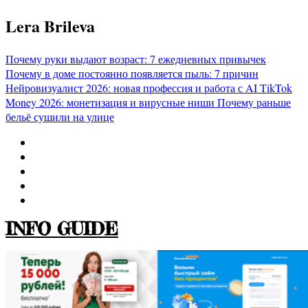
Перейти
Lera Brileva
к
содержимому
Почему руки выдают возраст: 7 ежедневных привычек
Почему в доме постоянно появляется пыль: 7 причин
Нейровизуалист 2026: новая профессия и работа с AI
TikTok
Money 2026: монетизация и вирусные ниши
Почему раньше
бельё сушили на улице
INFO GUIDE