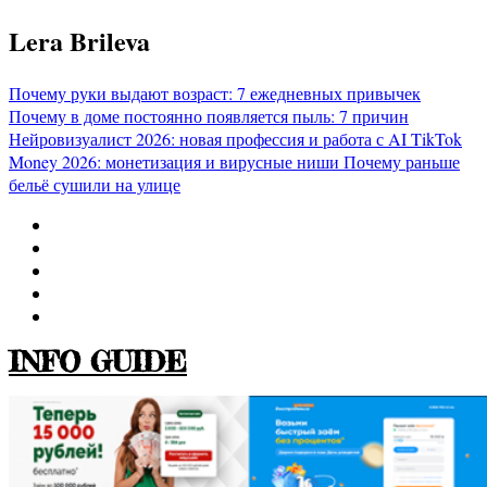
Перейти
Lera Brileva
к
содержимому
Почему руки выдают возраст: 7 ежедневных привычек
Почему в доме постоянно появляется пыль: 7 причин
Нейровизуалист 2026: новая профессия и работа с AI
TikTok
Money 2026: монетизация и вирусные ниши
Почему раньше
бельё сушили на улице
INFO GUIDE