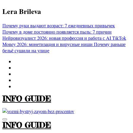
Перейти
Lera Brileva
к
содержимому
Почему руки выдают возраст: 7 ежедневных привычек
Почему в доме постоянно появляется пыль: 7 причин
Нейровизуалист 2026: новая профессия и работа с AI
TikTok
Money 2026: монетизация и вирусные ниши
Почему раньше
бельё сушили на улице
INFO GUIDE
INFO GUIDE