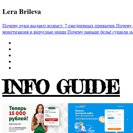
Перейти
Lera Brileva
к
содержимому
Почему руки выдают возраст: 7 ежедневных привычек
Почему 
монетизация и вирусные ниши
Почему раньше бельё сушили н
INFO GUIDE