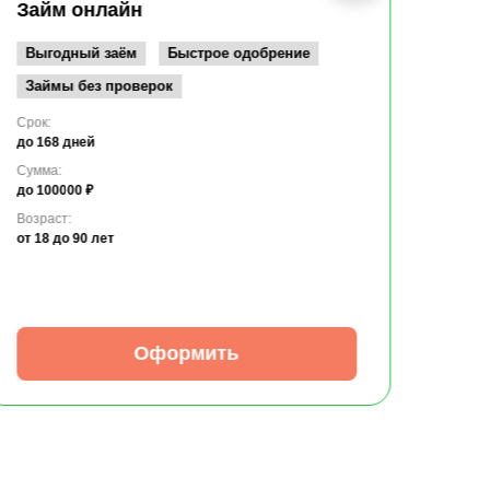
до 10
Займ онлайн
Возрас
от 19
Выгодный заём
Быстрое одобрение
Займы без проверок
Срок:
до 168 дней
Сумма:
до 100000 ₽
Возраст:
от 18
до 90 лет
Оформить