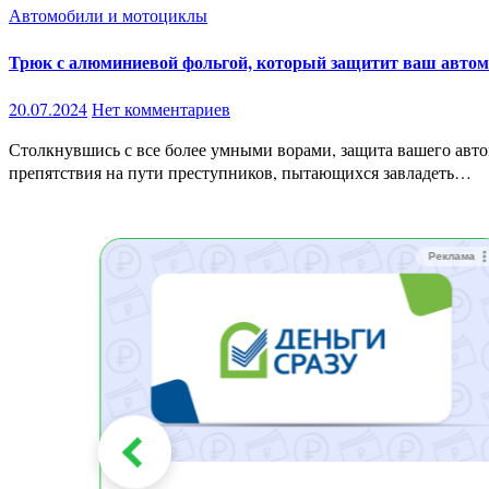
Автомобили и мотоциклы
Трюк с алюминиевой фольгой, который защитит ваш автом
20.07.2024
Нет комментариев
Столкнувшись с все более умными ворами, защита вашего автомобиля может показаться настоящей головной болью. К счастью, есть простой, умный и удобный трюк, который поставит
препятствия на пути преступников, пытающихся завладеть…
Реклама
Реклама