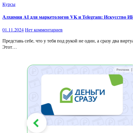
Курсы
Алхимия AI для маркетологов VK и Telegram: Искусство И
01.11.2024
Нет комментариев
Представь себе, что у тебя под рукой не один, а сразу два виртуальных помощника-мага: один специализируется на ВКонтакте, другой — мастер Телеграма. И имя этому дуэту — Claude AI.
Этот…
Реклама
Реклама