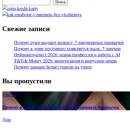
Поиск
Свежие записи
Почему руки выдают возраст: 7 ежедневных привычек
Почему в доме постоянно появляется пыль: 7 причин
Нейровизуалист 2026: новая профессия и работа с AI
TikTok Money 2026: монетизация и вирусные ниши
Почему раньше бельё сушили на улице
Вы пропустили
Красота
Почему руки выдают возраст: 7 ежедневных привычек
Дом