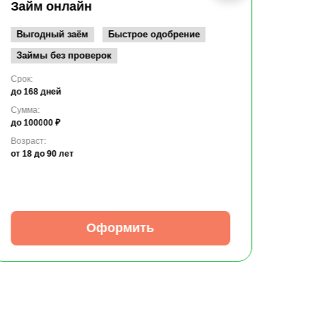
до 10
Займ онлайн
Возрас
от 19
Выгодный заём
Быстрое одобрение
Займы без проверок
Срок:
до 168 дней
Сумма:
до 100000 ₽
Возраст:
от 18
до 90 лет
Оформить