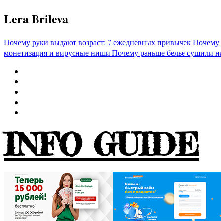
Перейти
Lera Brileva
к
содержимому
Почему руки выдают возраст: 7 ежедневных привычек
Почему 
монетизация и вирусные ниши
Почему раньше бельё сушили н
INFO GUIDE