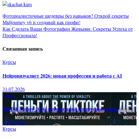
Навигация
Фотореалистичные шедевры без навыков? Открой секреты
Midjourney v6 и создавай как профи!
по
Как Сделать Ваши Фотографии Живыми: Секреты Успеха от
Профессионала!
записям
Связанная запись
Курсы
Нейровизуалист 2026: новая профессия и работа с AI
31.07.2026
Курсы
TikTok Money 2026: монетизация и вирусные ниши
29.07.2026
Курсы