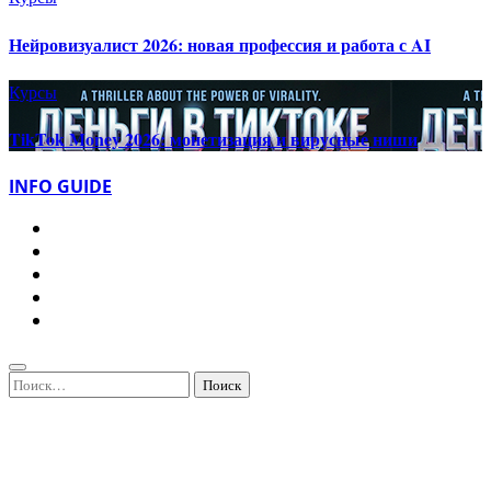
Нейровизуалист 2026: новая профессия и работа с AI
Курсы
TikTok Money 2026: монетизация и вирусные ниши
INFO GUIDE
Найти: