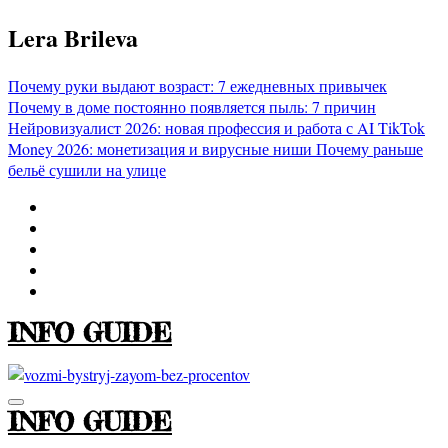
Перейти
Lera Brileva
к
содержимому
Почему руки выдают возраст: 7 ежедневных привычек
Почему в доме постоянно появляется пыль: 7 причин
Нейровизуалист 2026: новая профессия и работа с AI
TikTok
Money 2026: монетизация и вирусные ниши
Почему раньше
бельё сушили на улице
INFO GUIDE
INFO GUIDE