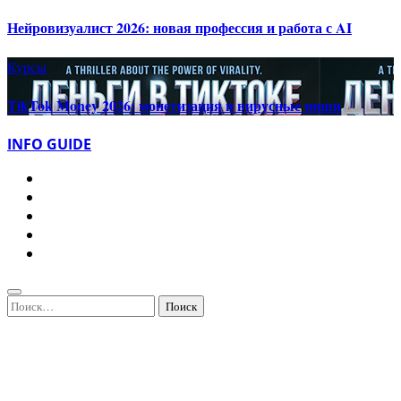
Нейровизуалист 2026: новая профессия и работа с AI
Курсы
TikTok Money 2026: монетизация и вирусные ниши
INFO GUIDE
Найти: