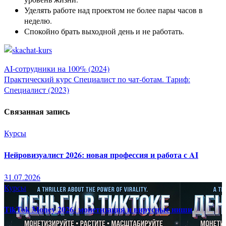
Уделять работе над проектом не более пары часов в
неделю.
Спокойно брать выходной день и не работать.
Навигация
AI-сотрудники на 100% (2024)
Практический курс Специалист по чат-ботам. Тариф:
по
Специалист (2023)
записям
Связанная запись
Курсы
Нейровизуалист 2026: новая профессия и работа с AI
31.07.2026
Курсы
TikTok Money 2026: монетизация и вирусные ниши