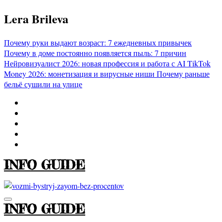
Перейти
Lera Brileva
к
содержимому
Почему руки выдают возраст: 7 ежедневных привычек
Почему в доме постоянно появляется пыль: 7 причин
Нейровизуалист 2026: новая профессия и работа с AI
TikTok
Money 2026: монетизация и вирусные ниши
Почему раньше
бельё сушили на улице
INFO GUIDE
INFO GUIDE