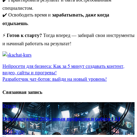
специалистом.
зарабатывать, даже когда
✔️ Освободить время и
отдыхаешь
.
Готов к старту?
⚡
Тогда вперед — забирай свои инструменты
и начинай работать на результат!
Навигация
Нейросети для бизнеса: Как за 5 минут создавать контент,
видео, сайты и прогревы!
по
Разработчик чат-ботов: выйди на новый уровень!
записям
Связанная запись
Курсы
Нейровизуалист 2026: новая профессия и работа с AI
31.07.2026