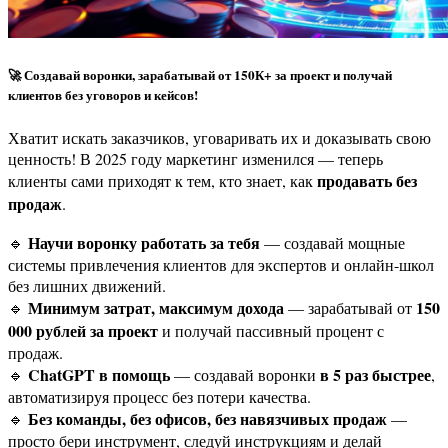
🚀 Создавай воронки, зарабатывай от 150К+ за проект и получай
клиентов без уговоров и кейсов!
Хватит искать заказчиков, уговаривать их и доказывать свою
ценность! В 2025 году маркетинг изменился — теперь
продавать без
клиенты сами приходят к тем, кто знает, как
продаж
.
Научи воронку работать за тебя
🔹
— создавай мощные
системы привлечения клиентов для экспертов и онлайн-школ
без лишних движений.
Минимум затрат, максимум дохода
150
🔹
— зарабатывай от
000 рублей за проект
и получай пассивный процент с
продаж.
ChatGPT в помощь
в 5 раз быстрее
🔹
— создавай воронки
,
автоматизируя процесс без потери качества.
Без команды, без офисов, без навязчивых продаж
🔹
—
просто бери инструмент, следуй инструкциям и делай