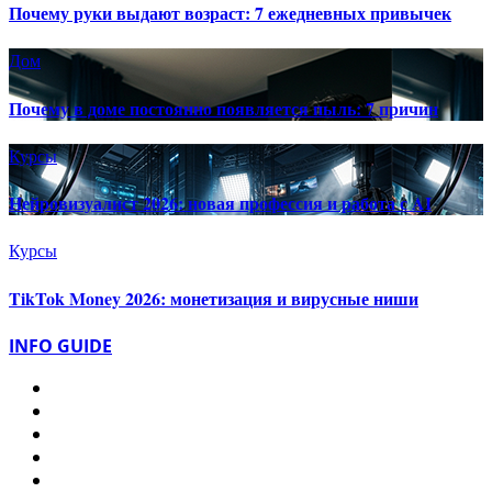
Почему руки выдают возраст: 7 ежедневных привычек
Дом
Почему в доме постоянно появляется пыль: 7 причин
Курсы
Нейровизуалист 2026: новая профессия и работа с AI
Курсы
TikTok Money 2026: монетизация и вирусные ниши
INFO GUIDE