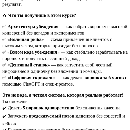
результат.
Что ты получишь в этом курсе?
🔥
Архитектура убеждения
✅
— как собрать воронку с высокой
конверсией без догадок и экспериментов.
«Большая рыба»
✅
— схема привлечения клиентов с
высоким чеком, которые приходят без вопросов.
«Взлом кода убеждения»
✅
— как стабильно зарабатывать на
воронках и получать пассивный доход.
«Денежный станок»
✅
— как запустить свой честный
инфобизнес в одиночку без вложений и команды.
«Цифровая скрижаль»
воронки за 6 часов
✅
— как делать
с
помощью ChatGPT и спец-промтов.
Это не вода, а четкая система, которая реально работает!
Ты сможешь:
5 воронок одновременно
✔️ Делать
без снижения качества.
предсказуемый поток клиентов
✔️ Запускать
без соцсетей и
кейсов.
✔️ Гарантировать результат и быть востребованным