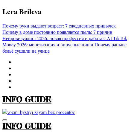
Перейти
Lera Brileva
к
содержимому
Почему руки выдают возраст: 7 ежедневных привычек
Почему в доме постоянно появляется пыль: 7 причин
Нейровизуалист 2026: новая профессия и работа с AI
TikTok
Money 2026: монетизация и вирусные ниши
Почему раньше
бельё сушили на улице
INFO GUIDE
INFO GUIDE