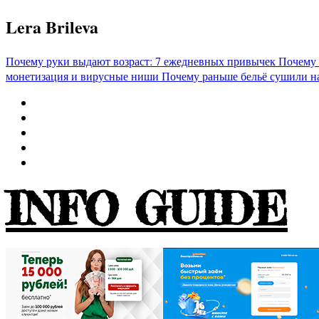
Перейти
Lera Brileva
к
содержимому
Почему руки выдают возраст: 7 ежедневных привычек
Почему 
монетизация и вирусные ниши
Почему раньше бельё сушили н
INFO GUIDE