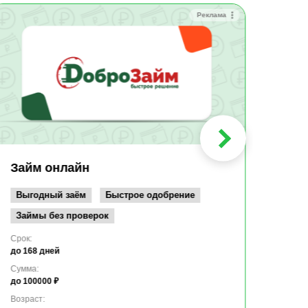
Реклама
Зай
Быс
Зачи
Мин
Срок:
до 36
Сумма
до 10
Займ онлайн
Возрас
от 19
Выгодный заём
Быстрое одобрение
Займы без проверок
Срок:
до 168 дней
Сумма:
до 100000 ₽
Возраст: