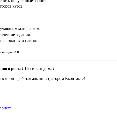
репить полученные знания.
аторов курса.
обучающим материалам.
ические задания.
нные знания и навыки.
 интернете! 🌟
рного роста?
Из своего дома?
й в месяц, работая администратором Вконтакте!
ернете.