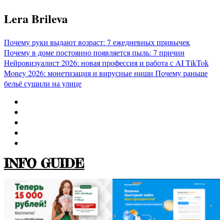
Перейти
Lera Brileva
к
содержимому
Почему руки выдают возраст: 7 ежедневных привычек
Почему в доме постоянно появляется пыль: 7 причин
Нейровизуалист 2026: новая профессия и работа с AI
TikTok
Money 2026: монетизация и вирусные ниши
Почему раньше
бельё сушили на улице
INFO GUIDE