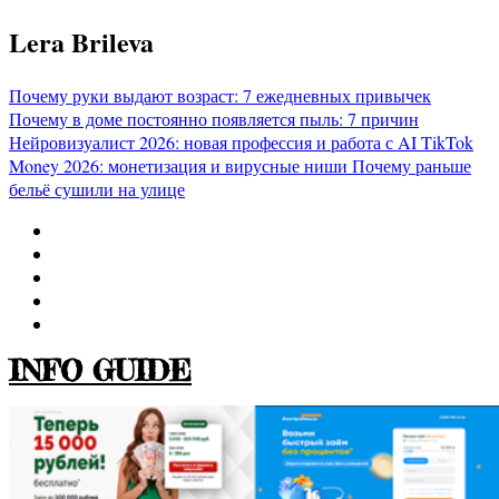
Перейти
Lera Brileva
к
содержимому
Почему руки выдают возраст: 7 ежедневных привычек
Почему в доме постоянно появляется пыль: 7 причин
Нейровизуалист 2026: новая профессия и работа с AI
TikTok
Money 2026: монетизация и вирусные ниши
Почему раньше
бельё сушили на улице
INFO GUIDE