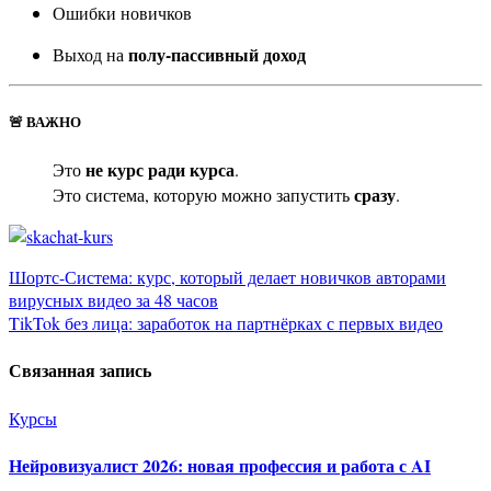
Ошибки новичков
полу-пассивный доход
Выход на
🚨 ВАЖНО
не курс ради курса
Это
.
сразу
Это система, которую можно запустить
.
Навигация
Шортс-Система: курс, который делает новичков авторами
вирусных видео за 48 часов
по
TikTok без лица: заработок на партнёрках с первых видео
записям
Связанная запись
Курсы
Нейровизуалист 2026: новая профессия и работа с AI