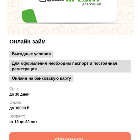
Срок:
до 16
Сумма
до 30
Возра
от 18
нлайн займ
ыгодные условия
ля оформления необходим паспорт и постоянная
егистрация
нлайн на банковскую карту
к:
 30 дней
мма:
 30000 ₽
зраст:
18
до 80 лет
Оформить