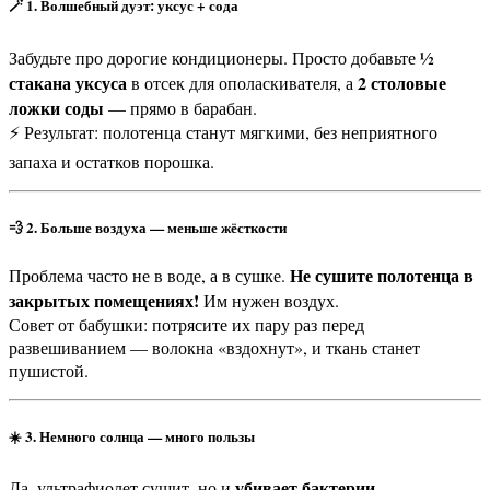
🪄 1. Волшебный дуэт: уксус + сода
½
Забудьте про дорогие кондиционеры. Просто добавьте
стакана уксуса
2 столовые
в отсек для ополаскивателя, а
ложки соды
— прямо в барабан.
⚡ Результат: полотенца станут мягкими, без неприятного
запаха и остатков порошка.
💨 2. Больше воздуха — меньше жёсткости
Не сушите полотенца в
Проблема часто не в воде, а в сушке.
закрытых помещениях!
Им нужен воздух.
Совет от бабушки: потрясите их пару раз перед
развешиванием — волокна «вздохнут», и ткань станет
пушистой.
☀️ 3. Немного солнца — много пользы
убивает бактерии
Да, ультрафиолет сушит, но и
.