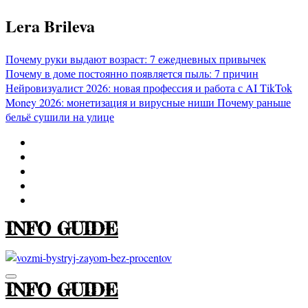
Перейти
Lera Brileva
к
содержимому
Почему руки выдают возраст: 7 ежедневных привычек
Почему в доме постоянно появляется пыль: 7 причин
Нейровизуалист 2026: новая профессия и работа с AI
TikTok
Money 2026: монетизация и вирусные ниши
Почему раньше
бельё сушили на улице
INFO GUIDE
INFO GUIDE