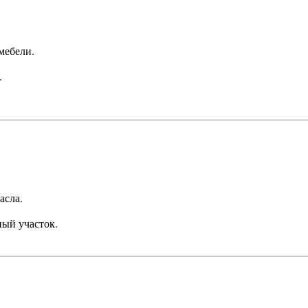
мебели.
.
асла.
ный участок.