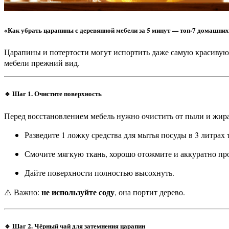
«Как убрать царапины с деревянной мебели за 5 минут — топ-7 домашни
Царапины и потертости могут испортить даже самую красивую деревянную мебель. Но не спешите покупать новую! Есть простые и доступные методы, которые помогут вернуть вашей
мебели прежний вид.
🔹 Шаг 1. Очистите поверхность
Перед восстановлением мебель нужно очистить от пыли и жира
Разведите 1 ложку средства для мытья посуды в 3 литрах
Смочите мягкую ткань, хорошо отожмите и аккуратно пр
Дайте поверхности полностью высохнуть.
не используйте соду
⚠️ Важно:
, она портит дерево.
🔹 Шаг 2. Чёрный чай для затемнения царапин