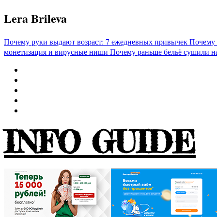
Перейти
Lera Brileva
к
содержимому
Почему руки выдают возраст: 7 ежедневных привычек
Почему 
монетизация и вирусные ниши
Почему раньше бельё сушили н
INFO GUIDE