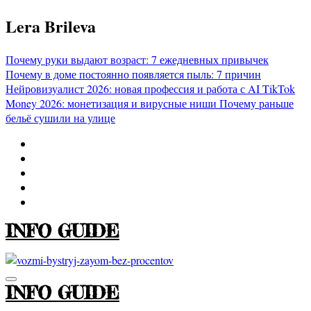
Перейти
Lera Brileva
к
содержимому
Почему руки выдают возраст: 7 ежедневных привычек
Почему в доме постоянно появляется пыль: 7 причин
Нейровизуалист 2026: новая профессия и работа с AI
TikTok
Money 2026: монетизация и вирусные ниши
Почему раньше
бельё сушили на улице
INFO GUIDE
INFO GUIDE