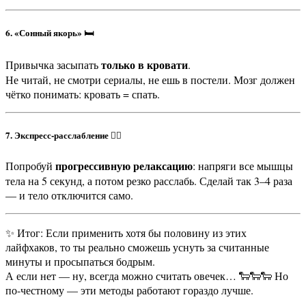
6. «Сонный якорь» 🛏️
только в кровати
Привычка засыпать
.
Не читай, не смотри сериалы, не ешь в постели. Мозг должен
чётко понимать: кровать = спать.
7. Экспресс-расслабление 🧘‍♂️
прогрессивную релаксацию
Попробуй
: напряги все мышцы
тела на 5 секунд, а потом резко расслабь. Сделай так 3–4 раза
— и тело отключится само.
✨ Итог: Если применить хотя бы половину из этих
лайфхаков, то ты реально сможешь уснуть за считанные
минуты и просыпаться бодрым.
А если нет — ну, всегда можно считать овечек… 🐑🐑🐑 Но
по-честному — эти методы работают гораздо лучше.