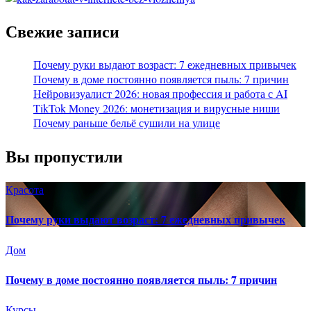
Свежие записи
Почему руки выдают возраст: 7 ежедневных привычек
Почему в доме постоянно появляется пыль: 7 причин
Нейровизуалист 2026: новая профессия и работа с AI
TikTok Money 2026: монетизация и вирусные ниши
Почему раньше бельё сушили на улице
Вы пропустили
Красота
Почему руки выдают возраст: 7 ежедневных привычек
Дом
Почему в доме постоянно появляется пыль: 7 причин
Курсы