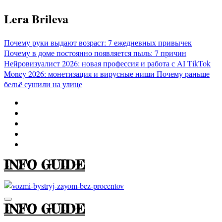
Перейти
Lera Brileva
к
содержимому
Почему руки выдают возраст: 7 ежедневных привычек
Почему в доме постоянно появляется пыль: 7 причин
Нейровизуалист 2026: новая профессия и работа с AI
TikTok
Money 2026: монетизация и вирусные ниши
Почему раньше
бельё сушили на улице
INFO GUIDE
INFO GUIDE