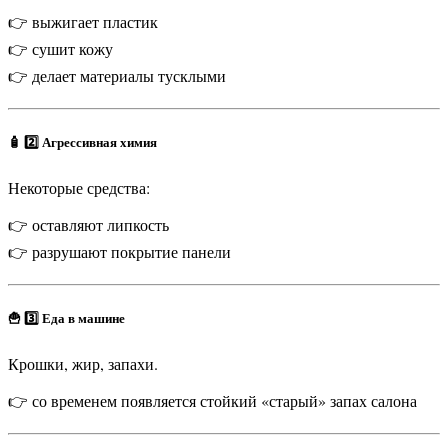
👉 выжигает пластик
👉 сушит кожу
👉 делает материалы тусклыми
🧴 2️⃣ Агрессивная химия
Некоторые средства:
👉 оставляют липкость
👉 разрушают покрытие панели
🍟 3️⃣ Еда в машине
Крошки, жир, запахи.
👉 со временем появляется стойкий «старый» запах салона