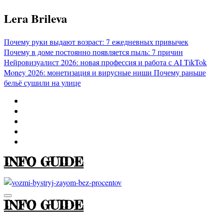
Перейти
Lera Brileva
к
содержимому
Почему руки выдают возраст: 7 ежедневных привычек
Почему в доме постоянно появляется пыль: 7 причин
Нейровизуалист 2026: новая профессия и работа с AI
TikTok
Money 2026: монетизация и вирусные ниши
Почему раньше
бельё сушили на улице
INFO GUIDE
INFO GUIDE