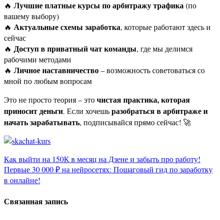
Лучшие платные курсы по арбитражу трафика
🔥
(по
вашему выбору)
Актуальные схемы заработка
🔥
, которые работают здесь и
сейчас
Доступ в приватный чат команды
🔥
, где мы делимся
рабочими методами
Личное наставничество
🔥
– возможность советоваться со
мной по любым вопросам
чистая практика, которая
Это не просто теория – это
приносит деньги
разобраться в арбитраже и
. Если хочешь
начать зарабатывать
, подписывайся прямо сейчас! 🚀
Навигация
Как выйти на 150К в месяц на Дзене и забыть про работу!
Первые 30 000 ₽ на нейросетях: Пошаговый гид по заработку
по
в онлайне!
записям
Связанная запись