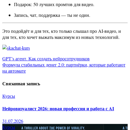
Подарок: 50 лучших промтов для видео.
Запись, чат, поддержка — ты не один.
Это подойдёт и для тех, кто только слышал про AI-видео, и
для тех, кто хочет выжать максимум из новых технологий.
Навигация
GPT’s агент. Как создать нейросотрудников
Формула стабильных денег 2.0: партнёрки, которые работают
по
на автомате
записям
Связанная запись
Курсы
Нейровизуалист 2026: новая профессия и работа с AI
31.07.2026
Курсы