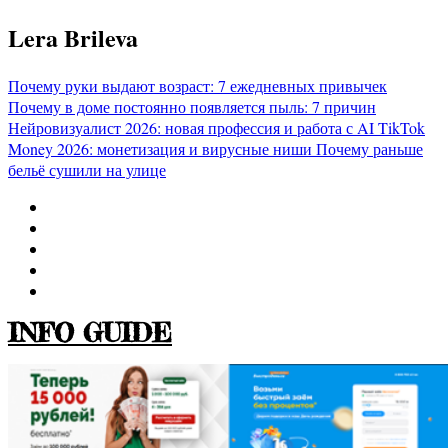
Перейти
Lera Brileva
к
содержимому
Почему руки выдают возраст: 7 ежедневных привычек
Почему в доме постоянно появляется пыль: 7 причин
Нейровизуалист 2026: новая профессия и работа с AI
TikTok
Money 2026: монетизация и вирусные ниши
Почему раньше
бельё сушили на улице
INFO GUIDE