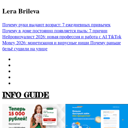
Перейти
Lera Brileva
к
содержимому
Почему руки выдают возраст: 7 ежедневных привычек
Почему в доме постоянно появляется пыль: 7 причин
Нейровизуалист 2026: новая профессия и работа с AI
TikTok
Money 2026: монетизация и вирусные ниши
Почему раньше
бельё сушили на улице
INFO GUIDE