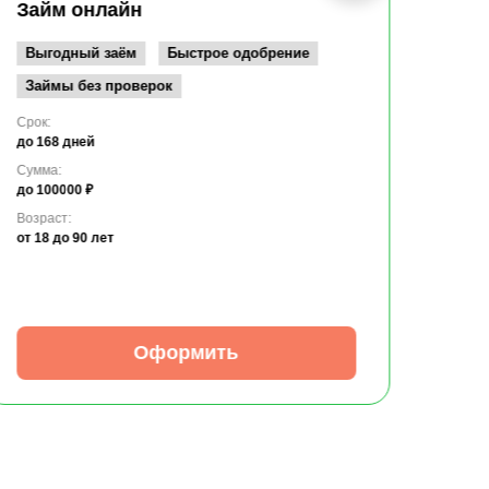
до 10
Займ онлайн
Возрас
от 19
Выгодный заём
Быстрое одобрение
Займы без проверок
Срок:
до 168 дней
Сумма:
до 100000 ₽
Возраст:
от 18
до 90 лет
Оформить