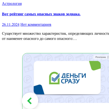
Астрология
Вот рейтинг самых опасных знаков зодиака.
26.11.2024
Нет комментариев
Существует множество характеристик, определяющих личность каждого знака зодиака. В этой статье мы представим вам их рейтинг. Насколько опасен ваш знак? Вот рейтинг знаков зодиака
от наименее опасного до самого опасного:…
Реклама
Реклама