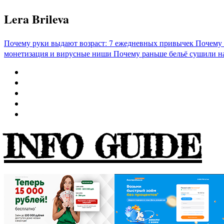
Перейти
Lera Brileva
к
содержимому
Почему руки выдают возраст: 7 ежедневных привычек
Почему 
монетизация и вирусные ниши
Почему раньше бельё сушили н
INFO GUIDE