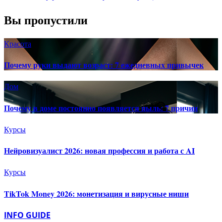
Вы пропустили
Красота
Почему руки выдают возраст: 7 ежедневных привычек
Дом
Почему в доме постоянно появляется пыль: 7 причин
Курсы
Нейровизуалист 2026: новая профессия и работа с AI
Курсы
TikTok Money 2026: монетизация и вирусные ниши
INFO GUIDE