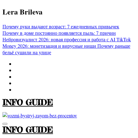
Перейти
Lera Brileva
к
содержимому
Почему руки выдают возраст: 7 ежедневных привычек
Почему в доме постоянно появляется пыль: 7 причин
Нейровизуалист 2026: новая профессия и работа с AI
TikTok
Money 2026: монетизация и вирусные ниши
Почему раньше
бельё сушили на улице
INFO GUIDE
INFO GUIDE