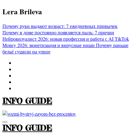
Перейти
Lera Brileva
к
содержимому
Почему руки выдают возраст: 7 ежедневных привычек
Почему в доме постоянно появляется пыль: 7 причин
Нейровизуалист 2026: новая профессия и работа с AI
TikTok
Money 2026: монетизация и вирусные ниши
Почему раньше
бельё сушили на улице
INFO GUIDE
INFO GUIDE