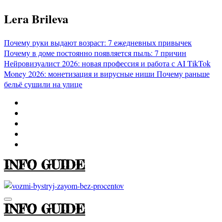
Перейти
Lera Brileva
к
содержимому
Почему руки выдают возраст: 7 ежедневных привычек
Почему в доме постоянно появляется пыль: 7 причин
Нейровизуалист 2026: новая профессия и работа с AI
TikTok
Money 2026: монетизация и вирусные ниши
Почему раньше
бельё сушили на улице
INFO GUIDE
INFO GUIDE