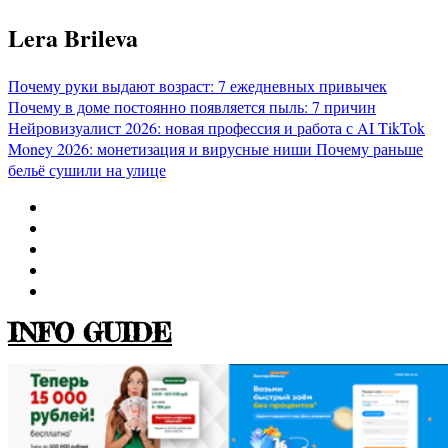
Перейти
Lera Brileva
к
содержимому
Почему руки выдают возраст: 7 ежедневных привычек
Почему в доме постоянно появляется пыль: 7 причин
Нейровизуалист 2026: новая профессия и работа с AI
TikTok
Money 2026: монетизация и вирусные ниши
Почему раньше
бельё сушили на улице
INFO GUIDE