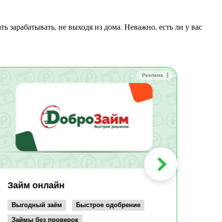
Реклама
Зай
Быс
Зачи
Мин
Срок:
до 36
Сумма
до 10
Займ онлайн
Возрас
от 19
Выгодный заём
Быстрое одобрение
Займы без проверок