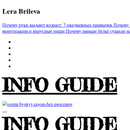
Перейти
Lera Brileva
к
содержимому
Почему руки выдают возраст: 7 ежедневных привычек
Почему 
монетизация и вирусные ниши
Почему раньше бельё сушили н
INFO GUIDE
INFO GUIDE