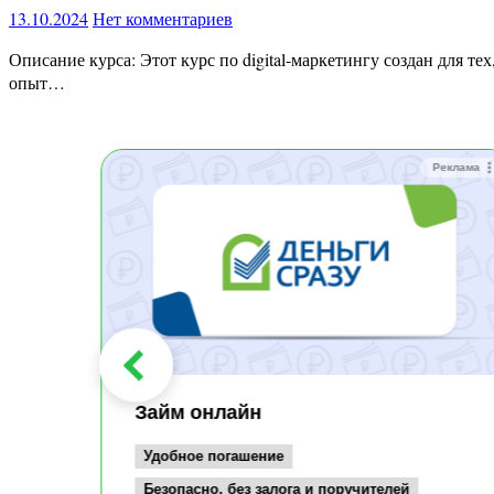
13.10.2024
Нет комментариев
Описание курса: Этот курс по digital-маркетингу создан для тех, кто хочет быстро и эффективно погрузиться в профессию и начать зарабатывать, не выходя из дома. Неважно, есть ли у вас
опыт…
Реклама
Реклама
Займ онлайн
Удобное погашение
Безопасно, без залога и поручителей