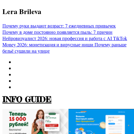
Перейти
Lera Brileva
к
содержимому
Почему руки выдают возраст: 7 ежедневных привычек
Почему в доме постоянно появляется пыль: 7 причин
Нейровизуалист 2026: новая профессия и работа с AI
TikTok
Money 2026: монетизация и вирусные ниши
Почему раньше
бельё сушили на улице
INFO GUIDE