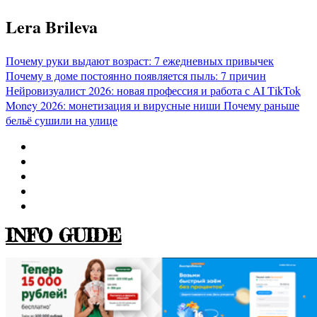
Перейти
Lera Brileva
к
содержимому
Почему руки выдают возраст: 7 ежедневных привычек
Почему в доме постоянно появляется пыль: 7 причин
Нейровизуалист 2026: новая профессия и работа с AI
TikTok
Money 2026: монетизация и вирусные ниши
Почему раньше
бельё сушили на улице
INFO GUIDE