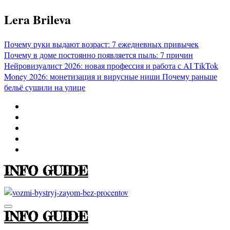
Перейти
Lera Brileva
к
содержимому
Почему руки выдают возраст: 7 ежедневных привычек
Почему в доме постоянно появляется пыль: 7 причин
Нейровизуалист 2026: новая профессия и работа с AI
TikTok
Money 2026: монетизация и вирусные ниши
Почему раньше
бельё сушили на улице
INFO GUIDE
INFO GUIDE