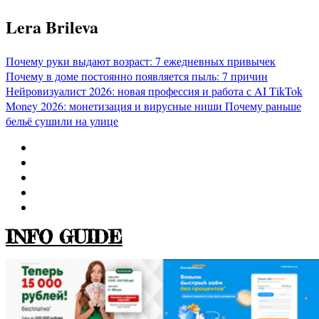
Перейти
Lera Brileva
к
содержимому
Почему руки выдают возраст: 7 ежедневных привычек
Почему в доме постоянно появляется пыль: 7 причин
Нейровизуалист 2026: новая профессия и работа с AI
TikTok
Money 2026: монетизация и вирусные ниши
Почему раньше
бельё сушили на улице
INFO GUIDE