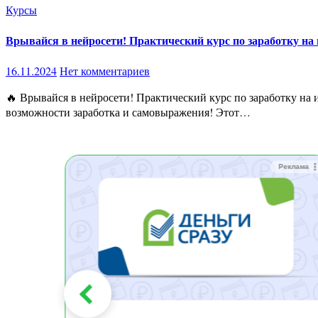
Курсы
Врывайся в нейросети! Практический курс по заработку на 
16.11.2024
Нет комментариев
🔥 Врывайся в нейросети! Практический курс по заработку на искусственном интеллекте для дизайнеров и креаторов 🚀 Погрузитесь в мир нейросетей и откройте для себя новые
возможности заработка и самовыражения! Этот…
Реклама
Реклама