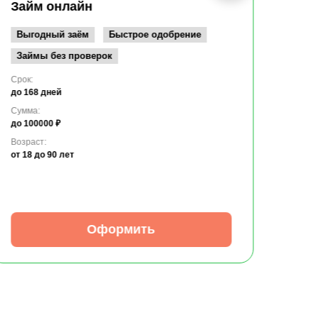
до 10
Займ онлайн
Возрас
от 19
Выгодный заём
Быстрое одобрение
Займы без проверок
Срок:
до 168 дней
Сумма:
до 100000 ₽
Возраст:
от 18
до 90 лет
Оформить