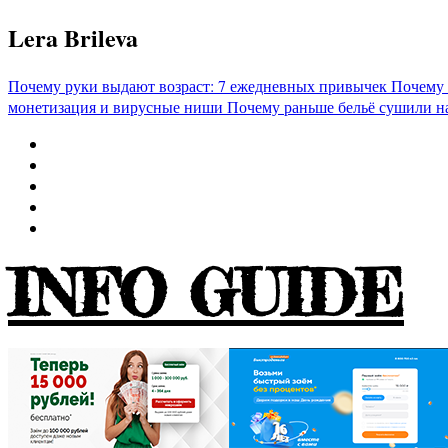
Перейти
Lera Brileva
к
содержимому
Почему руки выдают возраст: 7 ежедневных привычек
Почему 
монетизация и вирусные ниши
Почему раньше бельё сушили н
INFO GUIDE