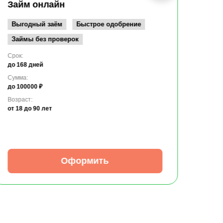
до 10
Займ онлайн
Возрас
от 19
Выгодный заём
Быстрое одобрение
Займы без проверок
Срок:
до 168 дней
Сумма:
до 100000 ₽
Возраст:
от 18
до 90 лет
Оформить