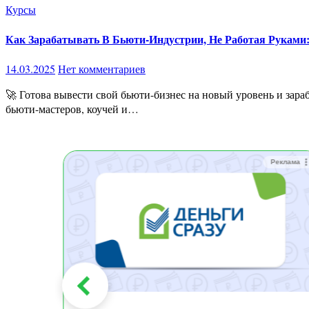
Курсы
Как Зарабатывать В Бьюти-Индустрии, Не Работая Руками:
14.03.2025
Нет комментариев
🚀 Готова вывести свой бьюти-бизнес на новый уровень и зарабатывать больше? Забудь про хаотичную работу без четкого плана и нулевой рост! «Beauty-Ракета» — это флагманский курс для
бьюти-мастеров, коучей и…
Реклама
Реклама