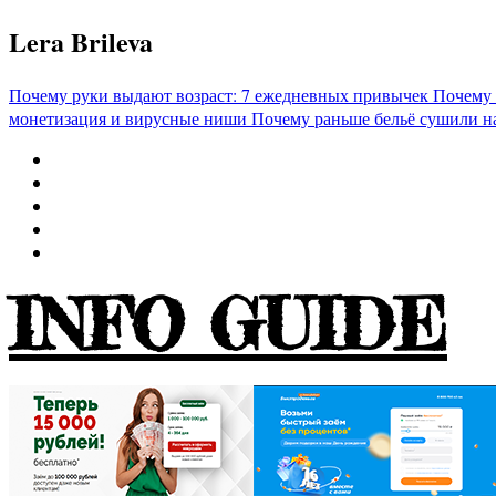
Перейти
Lera Brileva
к
содержимому
Почему руки выдают возраст: 7 ежедневных привычек
Почему 
монетизация и вирусные ниши
Почему раньше бельё сушили н
INFO GUIDE