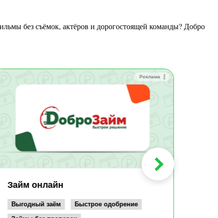
Реклама
Зай
Быс
Зачи
Мин
Срок:
до 36
Сумма
до 10
Займ онлайн
Возрас
от 19
Выгодный заём
Быстрое одобрение