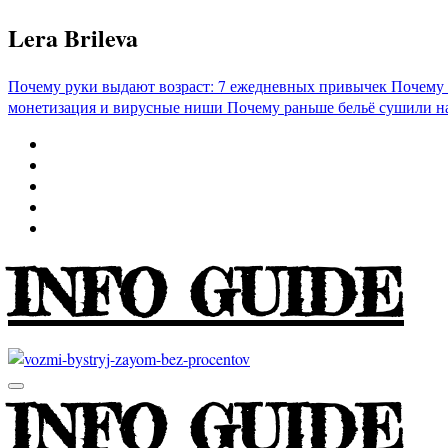
Перейти
Lera Brileva
к
содержимому
Почему руки выдают возраст: 7 ежедневных привычек
Почему 
монетизация и вирусные ниши
Почему раньше бельё сушили н
INFO GUIDE
INFO GUIDE