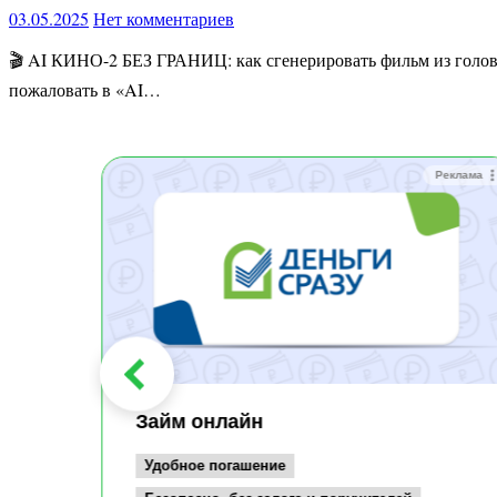
03.05.2025
Нет комментариев
🎬 AI КИНО-2 БЕЗ ГРАНИЦ: как сгенерировать фильм из головы и выжать максимум из нейросетей в 2025! Хочешь создавать фильмы без съёмок, актёров и дорогостоящей команды? Добро
пожаловать в «AI…
Реклама
Реклама
Займ онлайн
Удобное погашение