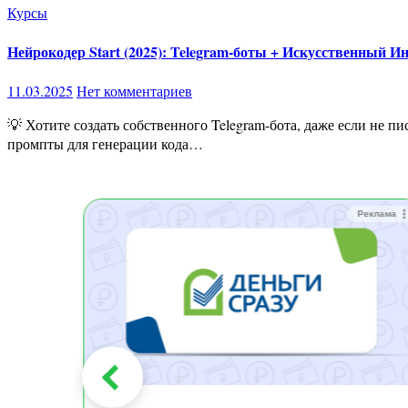
Курсы
Нейрокодер Start (2025): Telegram-боты + Искусственный Ин
11.03.2025
Нет комментариев
💡 Хотите создать собственного Telegram-бота, даже если не писали код ни разу?«Нейрокодер Start» — это ваш быстрый путь к программированию с помощью ИИ! 🔹 Научитесь писать
промпты для генерации кода…
Реклама
Реклама