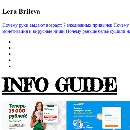
Перейти
Lera Brileva
к
содержимому
Почему руки выдают возраст: 7 ежедневных привычек
Почему 
монетизация и вирусные ниши
Почему раньше бельё сушили н
INFO GUIDE