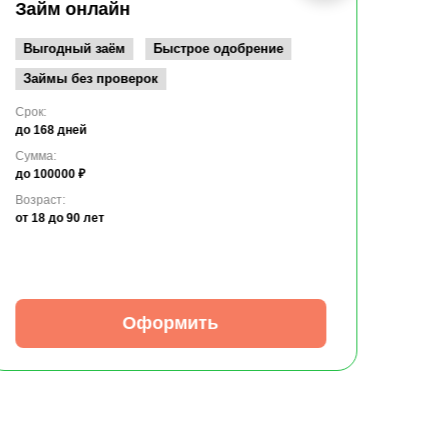
до 10
Займ онлайн
Возрас
от 19
Выгодный заём
Быстрое одобрение
Займы без проверок
Срок:
до 168 дней
Сумма:
до 100000 ₽
Возраст:
от 18
до 90 лет
Оформить