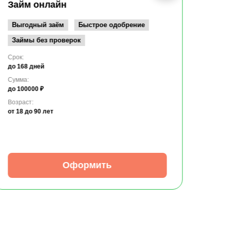
до 10
Займ онлайн
Возрас
от 19
Выгодный заём
Быстрое одобрение
Займы без проверок
Срок:
до 168 дней
Сумма:
до 100000 ₽
Возраст:
от 18
до 90 лет
Оформить