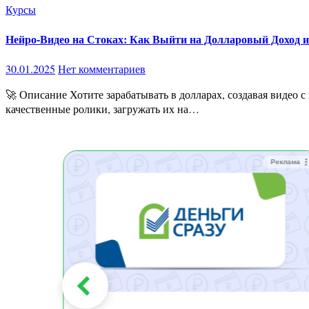
Курсы
Нейро-Видео на Стоках: Как Выйти на Долларовый Доход 
30.01.2025
Нет комментариев
🚀 Описание Хотите зарабатывать в долларах, создавая видео с помощью искусственного интеллекта? Этот курс – ваш билет в мир пассивного дохода! Освойте нейросети, научитесь создавать
качественные ролики, загружать их на…
Реклама
Реклама