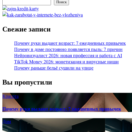
Поиск
Свежие записи
Почему руки выдают возраст: 7 ежедневных привычек
Почему в доме постоянно появляется пыль: 7 причин
Нейровизуалист 2026: новая профессия и работа с AI
TikTok Money 2026: монетизация и вирусные ниши
Почему раньше бельё сушили на улице
Вы пропустили
Красота
Почему руки выдают возраст: 7 ежедневных привычек
Дом