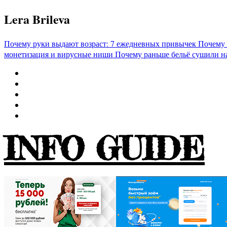
Перейти
Lera Brileva
к
содержимому
Почему руки выдают возраст: 7 ежедневных привычек
Почему 
монетизация и вирусные ниши
Почему раньше бельё сушили н
INFO GUIDE