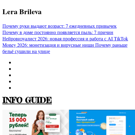
Перейти
Lera Brileva
к
содержимому
Почему руки выдают возраст: 7 ежедневных привычек
Почему в доме постоянно появляется пыль: 7 причин
Нейровизуалист 2026: новая профессия и работа с AI
TikTok
Money 2026: монетизация и вирусные ниши
Почему раньше
бельё сушили на улице
INFO GUIDE