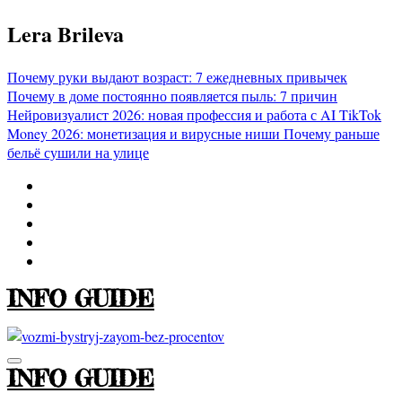
Перейти
Lera Brileva
к
содержимому
Почему руки выдают возраст: 7 ежедневных привычек
Почему в доме постоянно появляется пыль: 7 причин
Нейровизуалист 2026: новая профессия и работа с AI
TikTok
Money 2026: монетизация и вирусные ниши
Почему раньше
бельё сушили на улице
INFO GUIDE
INFO GUIDE