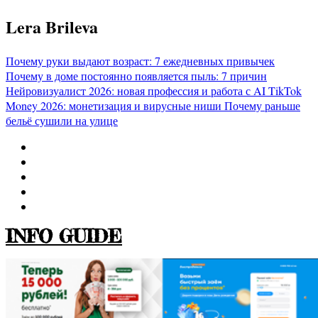
Перейти
Lera Brileva
к
содержимому
Почему руки выдают возраст: 7 ежедневных привычек
Почему в доме постоянно появляется пыль: 7 причин
Нейровизуалист 2026: новая профессия и работа с AI
TikTok
Money 2026: монетизация и вирусные ниши
Почему раньше
бельё сушили на улице
INFO GUIDE