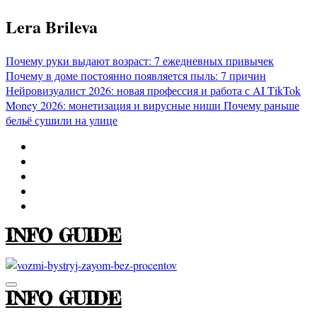
Перейти
Lera Brileva
к
содержимому
Почему руки выдают возраст: 7 ежедневных привычек
Почему в доме постоянно появляется пыль: 7 причин
Нейровизуалист 2026: новая профессия и работа с AI
TikTok
Money 2026: монетизация и вирусные ниши
Почему раньше
бельё сушили на улице
INFO GUIDE
INFO GUIDE