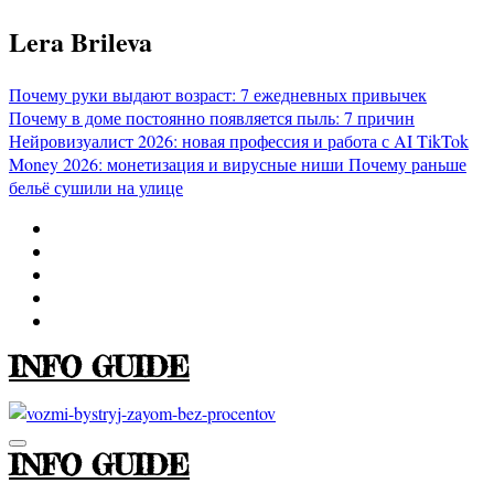
Перейти
Lera Brileva
к
содержимому
Почему руки выдают возраст: 7 ежедневных привычек
Почему в доме постоянно появляется пыль: 7 причин
Нейровизуалист 2026: новая профессия и работа с AI
TikTok
Money 2026: монетизация и вирусные ниши
Почему раньше
бельё сушили на улице
INFO GUIDE
INFO GUIDE