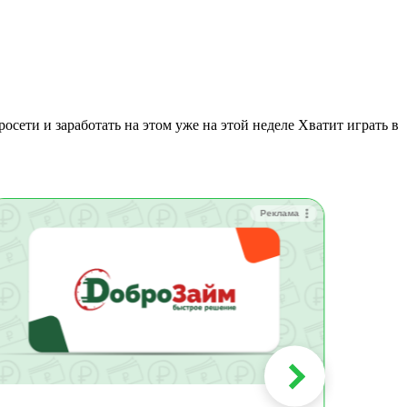
сети и заработать на этом уже на этой неделе Хватит играть в
Реклама
Зай
Быс
Зачи
Мин
Срок:
до 36
Сумма