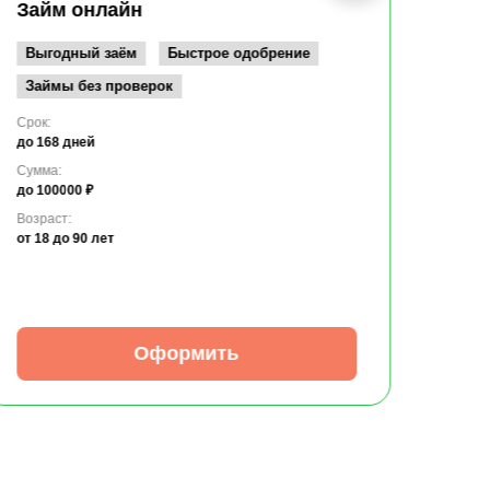
до 10
Займ онлайн
Возрас
от 19
Выгодный заём
Быстрое одобрение
Займы без проверок
Срок:
до 168 дней
Сумма:
до 100000 ₽
Возраст:
от 18
до 90 лет
Оформить