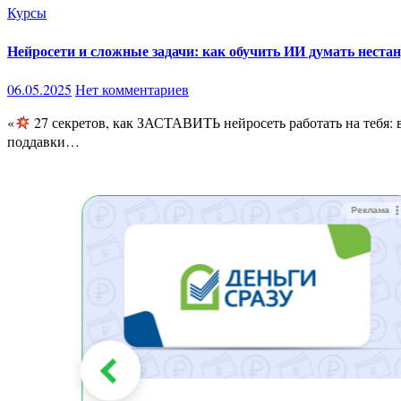
Курсы
Нейросети и сложные задачи: как обучить ИИ думать нестан
06.05.2025
Нет комментариев
«
27 секретов, как ЗАСТАВИТЬ нейросеть работать на тебя: в
поддавки…
Реклама
Реклама