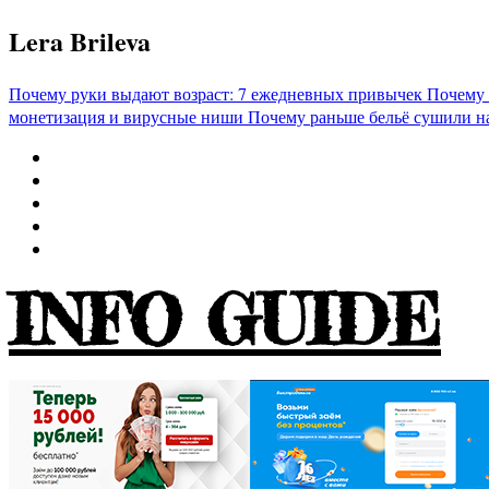
Перейти
Lera Brileva
к
содержимому
Почему руки выдают возраст: 7 ежедневных привычек
Почему 
монетизация и вирусные ниши
Почему раньше бельё сушили н
INFO GUIDE