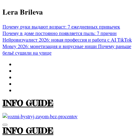
Перейти
Lera Brileva
к
содержимому
Почему руки выдают возраст: 7 ежедневных привычек
Почему в доме постоянно появляется пыль: 7 причин
Нейровизуалист 2026: новая профессия и работа с AI
TikTok
Money 2026: монетизация и вирусные ниши
Почему раньше
бельё сушили на улице
INFO GUIDE
INFO GUIDE