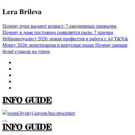
Перейти
Lera Brileva
к
содержимому
Почему руки выдают возраст: 7 ежедневных привычек
Почему в доме постоянно появляется пыль: 7 причин
Нейровизуалист 2026: новая профессия и работа с AI
TikTok
Money 2026: монетизация и вирусные ниши
Почему раньше
бельё сушили на улице
INFO GUIDE
INFO GUIDE