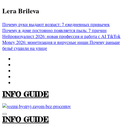
Перейти
Lera Brileva
к
содержимому
Почему руки выдают возраст: 7 ежедневных привычек
Почему в доме постоянно появляется пыль: 7 причин
Нейровизуалист 2026: новая профессия и работа с AI
TikTok
Money 2026: монетизация и вирусные ниши
Почему раньше
бельё сушили на улице
INFO GUIDE
INFO GUIDE